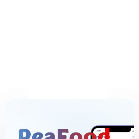
quản lý nhân sự
toàn diện trên một
nền tảng
Xem thêm