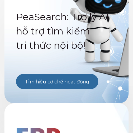
PeaSearch: Trợ lý AI
hỗ trợ tìm kiếm
tri thức nội bộ!
Tìm hiểu cơ chế hoạt động