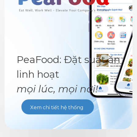
PeaFood: Đặt suất ăn
linh hoạt
mọi lúc, mọi nơi!
Xem chi tiết hệ thống