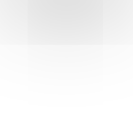
PeaLearn: Đào tạo
trực tuyến
mọi lúc, mọi nơi, mọi
thiết bị!