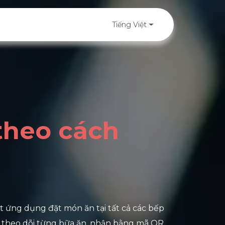
Tin tức PeaSoft
Dự án
Liên hệ
Tiếng Việt
theo cách
t ứng dụng đặt món ăn tại tất cả các bếp
: theo dõi từng bữa ăn, nhận bằng mã QR