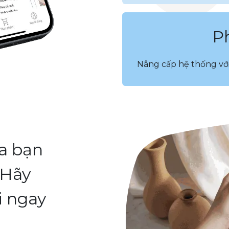
P
Nâng cấp hệ thống với 
ủa bạn
 Hãy
i ngay