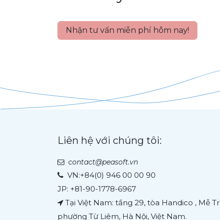
Nhận tư vấn miễn phí hôm nay!
Liên hệ với chúng tôi:
contact@peasoft.vn
VN:
+84(0) 946 00 00 90
JP: +81-90-1778-6967
Tại Việt Nam: tầng 29, tòa Handico , Mễ 
phường Từ Liêm, Hà Nội, Việt Nam.