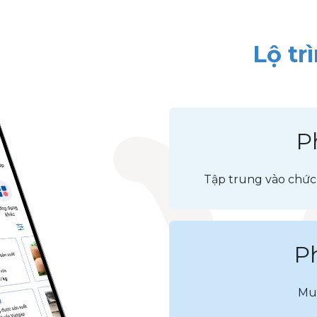
Lộ tr
P
Tập trung vào chức
P
Mua