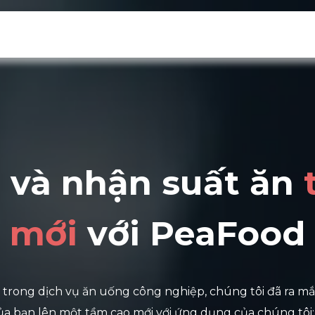
ải pháp
Gia công phần mềm
Lĩnh vực
 và nhận suất ăn
mới
với PeaFood
trong dịch vụ ăn uống công nghiệp, chúng tôi đã ra mắ
của bạn lên một tầm cao mới với ứng dụng của chúng tôi