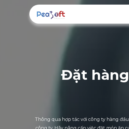
Bỏ qua để đến Nội dung
Về chúng tôi
Gi
Đặt hàng
Thông qua hợp tác với công ty hàng đầu 
công ty. Hãy nâng cấp việc đặt món ăn 