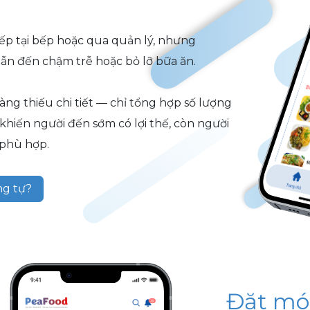
iếp tại bếp hoặc qua quản lý, nhưng
dẫn đến chậm trễ hoặc bỏ lỡ bữa ăn.
àng thiếu chi tiết — chỉ tổng hợp số lượng
hiến người đến sớm có lợi thế, còn người
phù hợp.
ng tự?
Đặt món